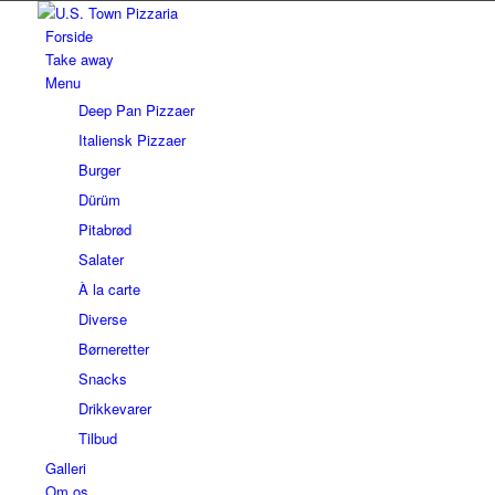
Forside
Take away
Menu
Deep Pan Pizzaer
Italiensk Pizzaer
Burger
Dürüm
Pitabrød
Salater
À la carte
Diverse
Børneretter
Snacks
Drikkevarer
Tilbud
Galleri
Om os