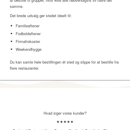
at bestille til grupper, hvor ikke alle nødvendigvis vil have det
samme.
Det brede udvalg gør stedet ideelt til:
Familieaftener
Fodboldaftener
Firmafrokoster
Weekendhygge
Du kan samle hele bestillingen ét sted og slippe for at bestille fra
flere restauranter.
Hvad siger vores kunder?
★★★★★