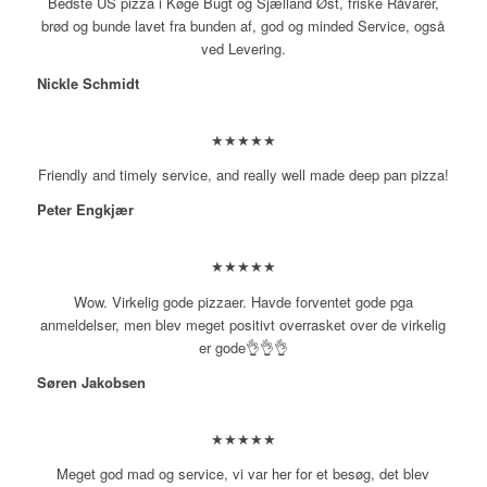
Bedste US pizza i Køge Bugt og Sjælland Øst, friske Råvarer,
brød og bunde lavet fra bunden af, god og minded Service, også
ved Levering.
Nickle Schmidt
★★★★★
Friendly and timely service, and really well made deep pan pizza!
Peter Engkjær
★★★★★
Wow. Virkelig gode pizzaer. Havde forventet gode pga
anmeldelser, men blev meget positivt overrasket over de virkelig
er gode👌👌👌
Søren Jakobsen
★★★★★
Meget god mad og service, vi var her for et besøg, det blev