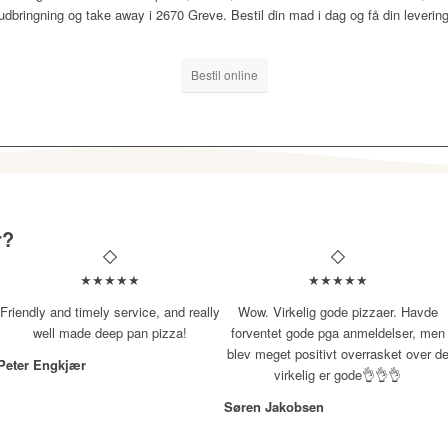
r udbringning og take away i 2670 Greve. Bestil din mad i dag og få din lever
Bestil online
r?
★★★★★
★★★★★
Friendly and timely service, and really
Wow. Virkelig gode pizzaer. Havde
well made deep pan pizza!
forventet gode pga anmeldelser, men
blev meget positivt overrasket over d
Peter Engkjær
virkelig er gode👌👌👌
Søren Jakobsen