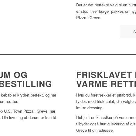
Det er det perfekte valg til en hur
er stor. Hver burger pakkes omhygg
Pizza i Greve.
S
UM OG
FRISKLAVET
 BESTILLING
VARME RETT
 kebab er krydret perfekt, og når
Hvis du foretrækker et pitabrød, k
der mætter.
fyldes med frisk salat, din valgte 
lækre dressing.
p U.S. Town Pizza i Greve, når
 Din levering af durum er kun få
Det jest en klassiker på vores me
tilbyder også hurtig levering af di
Greve til din adresse.