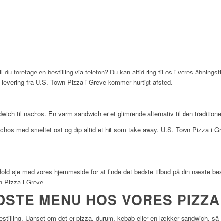
 du foretage en bestilling via telefon? Du kan altid ring til os i vores åbningsti
n levering fra U.S. Town Pizza i Greve kommer hurtigt afsted.
ndwich til nachos. En varm sandwich er et glimrende alternativ til den traditione
achos med smeltet ost og dip altid et hit som take away. U.S. Town Pizza i Gre
old øje med vores hjemmeside for at finde det bedste tilbud på din næste bestil
 Pizza i Greve.
DSTE MENU HOS VORES PIZZA
estilling. Uanset om det er pizza, durum, kebab eller en lækker sandwich, så 