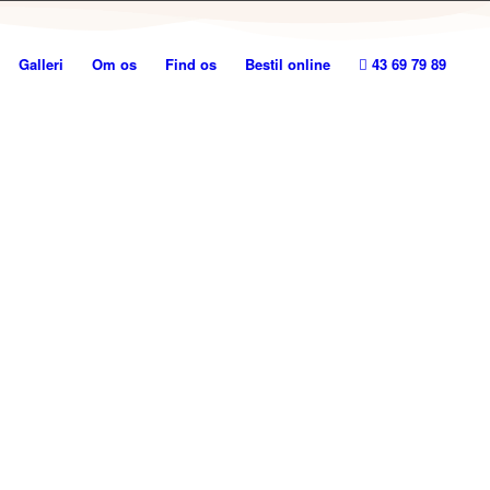
Galleri
Om os
Find os
Bestil online
43 69 79 89