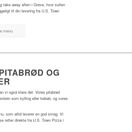
tig take away aften i Greve, hvor sulten
eligt til din levering fra U.S. Town
e menu
 PITABRØD OG
ER
an vi også klare det. Vores pitabrød
protein som kylling eller kebab, og vores
nu, som altid leverer en god smag. Vi
sse retter direkte fra U.S. Town Pizza i