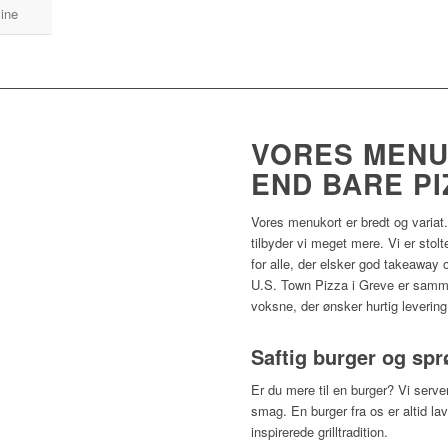
line
VORES MENU
END BARE PI
Vores menukort er bredt og variat
tilbyder vi meget mere. Vi er stol
for alle, der elsker god takeaway
U.S. Town Pizza i Greve er samme
voksne, der ønsker hurtig levering
Saftig burger og sprø
Er du mere til en burger? Vi serve
smag. En burger fra os er altid l
inspirerede grilltradition.