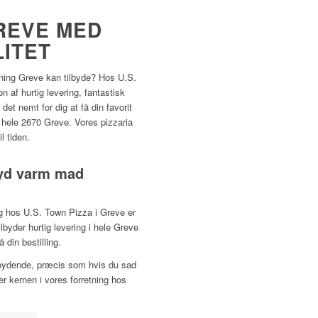
GREVE MED
LITET
gning Greve kan tilbyde? Hos U.S.
 af hurtig levering, fantastisk
det nemt for dig at få din favorit
i hele 2670 Greve. Vores pizzaria
il tiden.
nyd varm mad
ng hos U.S. Town Pizza i Greve er
tilbyder hurtig levering i hele Greve
din bestilling.
ndbydende, præcis som hvis du sad
 er kernen i vores forretning hos